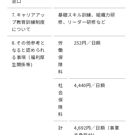
窓口
7. キャリアアッ
基礎スキル訓練、組織力研
プ教育訓練制度
修、リーダー研修など
について
8. その他参考と
労
252円／日額
なると認められ
働
る事項（福利厚
保
生関係等)
険
料
社
4,440円／日額
会
保
険
料
計
4,692円／日額（事業
主負担分)